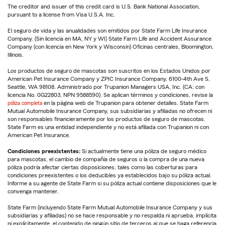
The creditor and issuer of this credit card is U.S. Bank National Association,
pursuant to a license from Visa U.S.A. Inc.
El seguro de vida y las anualidades son emitidos por State Farm Life Insurance
Company. (Sin licencia en MA, NY y WI) State Farm Life and Accident Assurance
Company (con licencia en New York y Wisconsin) Oficinas centrales, Bloomington,
Illinois.
Los productos de seguro de mascotas son suscritos en los Estados Unidos por
American Pet Insurance Company y ZPIC Insurance Company, 6100-4th Ave S,
Seattle, WA 98108. Administrado por Trupanion Managers USA, Inc. (CA: con
licencia No. 0G22803, NPN 9588590). Se aplican términos y condiciones, revise la
póliza completa
en la página web de Trupanion para obtener detalles. State Farm
Mutual Automobile Insurance Company, sus subsidiarias y afiliadas no ofrecen ni
son responsables financieramente por los productos de seguro de mascotas.
State Farm es una entidad independiente y no está afiliada con Trupanion ni con
American Pet Insurance.
Condiciones preexistentes:
Si actualmente tiene una póliza de seguro médico
para mascotas, el cambio de compañía de seguros o la compra de una nueva
póliza podría afectar ciertas disposiciones, tales como las coberturas para
condiciones preexistentes o los deducibles ya establecidos bajo su póliza actual.
Informe a su agente de State Farm si su póliza actual contiene disposiciones que le
convenga mantener.
State Farm (incluyendo State Farm Mutual Automobile Insurance Company y sus
subsidiarias y afiliadas) no se hace responsable y no respalda ni aprueba, implícita
ni explícitamente, el contenido de ningún sitio de terceros al que se haga referencia