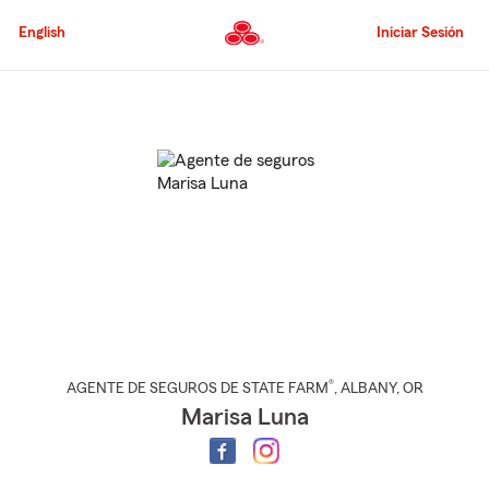
Pasar
al
English
Iniciar Sesión
contenido
principal
Comienzo
del
contenido
principal
®
AGENTE DE SEGUROS DE STATE FARM
,
ALBANY
, OR
Marisa Luna