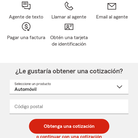
Agente de texto
Llamar al agente
Email al agente
Pagar una factura
Obtén una tarjeta
de identificación
¿Le gustaría obtener una cotización?
Seleccione un producto
Seleccione
un
nombre
de
producto
del
Código postal
Ingresa
Ingresa
_____
menú
un
un
desplegable
código
código
postal
postal
Obtenga una cotización
de
de
5
5
o continuar con una cotización