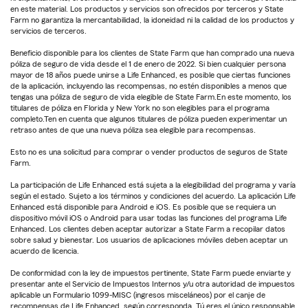
en este material. Los productos y servicios son ofrecidos por terceros y State
Farm no garantiza la mercantabilidad, la idoneidad ni la calidad de los productos y
servicios de terceros.
Beneficio disponible para los clientes de State Farm que han comprado una nueva
póliza de seguro de vida desde el 1 de enero de 2022. Si bien cualquier persona
mayor de 18 años puede unirse a Life Enhanced, es posible que ciertas funciones
de la aplicación, incluyendo las recompensas, no estén disponibles a menos que
tengas una póliza de seguro de vida elegible de State Farm.En este momento, los
titulares de póliza en Florida y New York no son elegibles para el programa
completo.Ten en cuenta que algunos titulares de póliza pueden experimentar un
retraso antes de que una nueva póliza sea elegible para recompensas.
Esto no es una solicitud para comprar o vender productos de seguros de State
Farm.
La participación de Life Enhanced está sujeta a la elegibilidad del programa y varía
según el estado. Sujeto a los términos y condiciones del acuerdo. La aplicación Life
Enhanced está disponible para Android e iOS. Es posible que se requiera un
dispositivo móvil iOS o Android para usar todas las funciones del programa Life
Enhanced. Los clientes deben aceptar autorizar a State Farm a recopilar datos
sobre salud y bienestar. Los usuarios de aplicaciones móviles deben aceptar un
acuerdo de licencia.
De conformidad con la ley de impuestos pertinente, State Farm puede enviarte y
presentar ante el Servicio de Impuestos Internos y/u otra autoridad de impuestos
aplicable un Formulario 1099-MISC (ingresos misceláneos) por el canje de
recompensas de Life Enhanced, según corresponda. Tú eres el único responsable